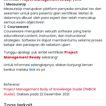
1.
MeasureUp
MeasureUp merupakan
platform
penyedia simulasi tes dan
asesmen untuk para peserta ujian sertifikasi. Materi di
dalamnya dibuat oleh para
expert
dan telah mencakup
semua
exam objectives
!
2.
Courseware
Courseware merupakan sebuah
software
yang berisi
educational content
,
instruction
, dan
instructional
strategies
.
Software
ini dapat membantumu selama proses
belajar dan persiapan diri sebelum ujian!
Tunggu apalagi, yuk ambil sertifikasi
Project
Management Ready
sekarang!
Untuk informasi selengkapnya, silakan kunjungi laman
berikut melalui
link
ini ya
Referensi:
Project Management Body of Knowledge Guide (PMBOK
Guide)
. Diakses pada 22 Desember 2021.
Tags terkait