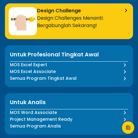
Design Challenge
Design Challenges Menanti:
Bergabunglah Sekarang!
Untuk Profesional Tingkat Awal
MOS Excel Expert
MOS Excel Associate
Semua Program Tingkat Awal
Untuk Analis
MOS Word Associate
Project Management Ready
Semua Program Analis