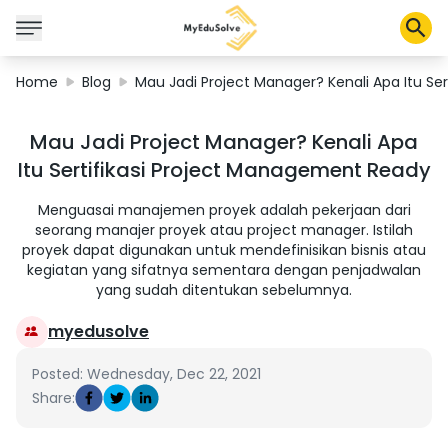
Home
Blog
Mau Jadi Project Manager? Kenali Apa Itu Se
Solusi Perusahaan
Mau Jadi Project Manager? Kenali Apa
Sertifikasi
Itu Sertifikasi Project Management Ready
Program
Tentang Kami
Menguasai manajemen proyek adalah pekerjaan dari
seorang manajer proyek atau project manager. Istilah
proyek dapat digunakan untuk mendefinisikan bisnis atau
kegiatan yang sifatnya sementara dengan penjadwalan
Shop
yang sudah ditentukan sebelumnya.
myedusolve
Keranjang Saya
Posted: Wednesday, Dec 22, 2021
Share:
Profil