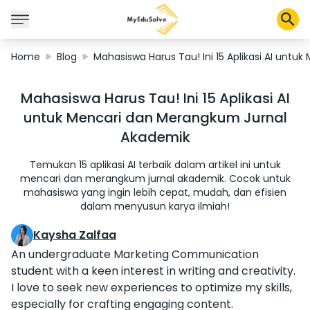
Home
Blog
Mahasiswa Harus Tau! Ini 15 Aplikasi AI unt
Solusi Perusahaan
Mahasiswa Harus Tau! Ini 15 Aplikasi AI
Sertifikasi
untuk Mencari dan Merangkum Jurnal
Program
Akademik
Tentang Kami
Temukan 15 aplikasi AI terbaik dalam artikel ini untuk
mencari dan merangkum jurnal akademik. Cocok untuk
mahasiswa yang ingin lebih cepat, mudah, dan efisien
Shop
dalam menyusun karya ilmiah!
Kaysha Zalfaa
An undergraduate Marketing Communication
Keranjang Saya
student with a keen interest in writing and creativity.
Profil
I love to seek new experiences to optimize my skills,
especially for crafting engaging content.