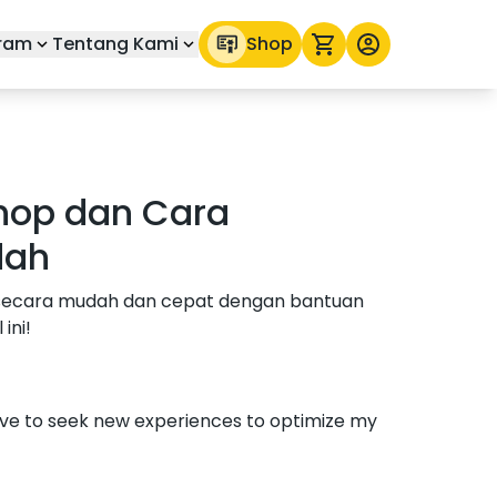
ram
Tentang Kami
Shop
oshop dan Cara
dah
r secara mudah dan cepat dengan bantuan
ini!
love to seek new experiences to optimize my