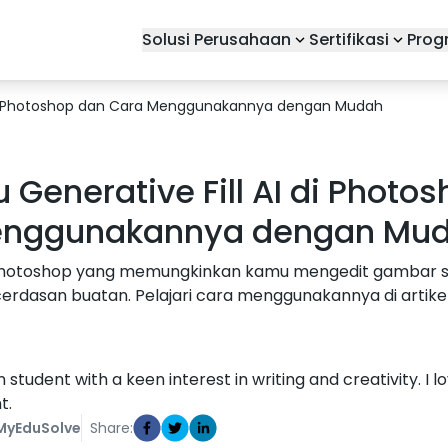
Solusi Perusahaan
Sertifikasi
Prog
AI di Photoshop dan Cara Menggunakannya dengan Mudah
u Generative Fill AI di Phot
nggunakannya dengan Mu
h di Photoshop yang memungkinkan kamu mengedit gamba
erdasan buatan. Pelajari cara menggunakannya di artikel 
udent with a keen interest in writing and creativity. I 
t.
MyEduSolve
Share: