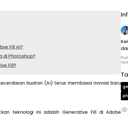
In
Ken
e Fill AI?
da
ia di Photoshop?
Post
Upda
e Fill?
Ta
i kecerdasan buatan (AI) terus membawa inovasi baru
ge
ph
kan teknologi ini adalah Generative Fill di Adobe