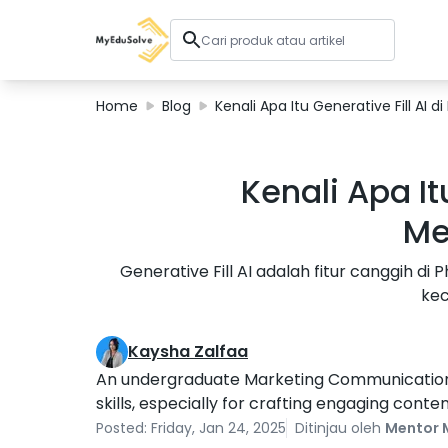
Home
Blog
Kenali Apa Itu Generative Fill 
Solusi Perusahaan
Kenali Apa It
Sertifikasi
Program
Me
Tentang Kami
Generative Fill AI adalah fitur canggi
kec
Shop
Kaysha Zalfaa
An undergraduate Marketing Communication st
Keranjang Saya
skills, especially for crafting engaging conten
Profil
Posted: Friday, Jan 24, 2025
Ditinjau oleh
Mentor 