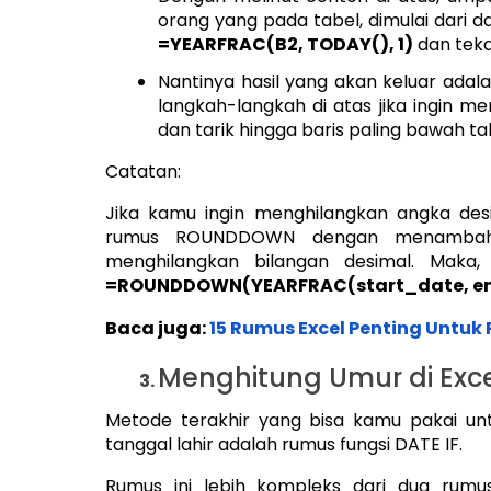
orang yang pada tabel, dimulai dari 
=YEARFRAC(B2, TODAY(), 1)
dan tek
Nantinya hasil yang akan keluar adal
langkah-langkah di atas jika ingin meng
dan tarik hingga baris paling bawah t
Catatan:
Jika kamu ingin menghilangkan angka des
rumus ROUNDDOWN dengan menambah a
menghilangkan bilangan desimal. Maka
=ROUNDDOWN(YEARFRAC(start_date, end
Baca juga:
15 Rumus Excel Penting Untuk
Menghitung Umur di Exc
Metode terakhir yang bisa kamu pakai unt
tanggal lahir adalah rumus fungsi DATE IF.
Rumus ini lebih kompleks dari dua rum