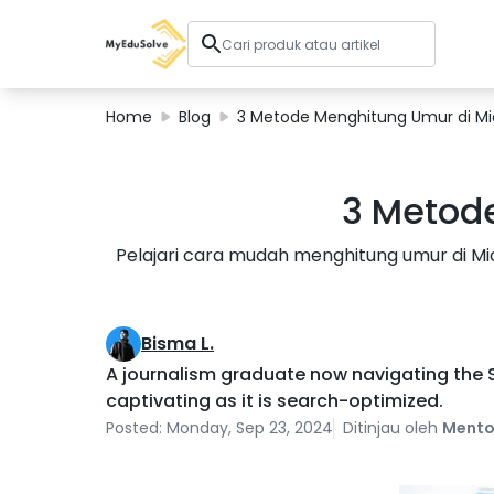
Home
Blog
3 Metode Menghitung Umur di Mic
Solusi Perusahaan
3 Metode
Sertifikasi
Program
Pelajari cara mudah menghitung umur di M
Tentang Kami
Bisma L.
Shop
A journalism graduate now navigating the SE
captivating as it is search-optimized.
Posted: Monday, Sep 23, 2024
Ditinjau oleh
Mento
Keranjang Saya
Profil