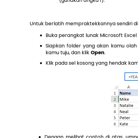
(gunakan angka 1).
Untuk berlatih mempraktekkannya sendiri di ru
Buka perangkat lunak Microsoft Exce
Siapkan folder yang akan kamu olah
kamu tuju, dan klik
Open
.
Klik pada sel kosong yang hendak kamu
Dengan melihat contoh di atas, um