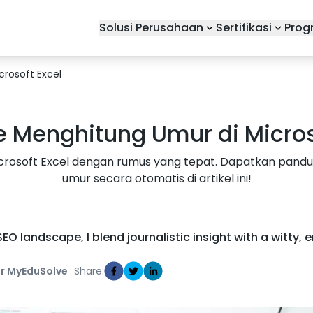
Solusi Perusahaan
Sertifikasi
Prog
rosoft Excel
 Menghitung Umur di Micros
icrosoft Excel dengan rumus yang tepat. Dapatkan pand
umur secara otomatis di artikel ini!
O landscape, I blend journalistic insight with a witty, 
r MyEduSolve
Share: