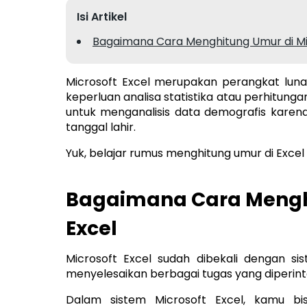
Isi Artikel
Bagaimana Cara Menghitung Umur di Mi
Microsoft Excel merupakan perangkat luna
keperluan analisa statistika atau perhitunga
untuk menganalisis data demografis karen
tanggal lahir.
Yuk, belajar rumus menghitung umur di Excel
Bagaimana Cara Menghi
Excel
Microsoft Excel sudah dibekali dengan 
menyelesaikan berbagai tugas yang diperint
Dalam sistem Microsoft Excel, kamu b