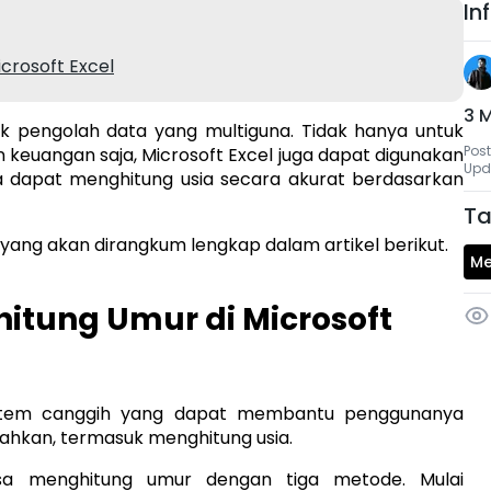
In
crosoft Excel
3 
k pengolah data yang multiguna. Tidak hanya untuk
Pos
n keuangan saja, Microsoft Excel juga dapat digunakan
Upd
a dapat menghitung usia secara akurat berdasarkan
Ta
 yang akan dirangkum lengkap dalam artikel berikut.
Me
tung Umur di Microsoft
sistem canggih yang dapat membantu penggunanya
ahkan, termasuk menghitung usia.
isa menghitung umur dengan tiga metode. Mulai