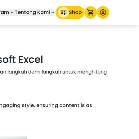
ram
Tentang Kami
Shop
oft Excel
uan langkah demi langkah untuk menghitung
engaging style, ensuring content is as