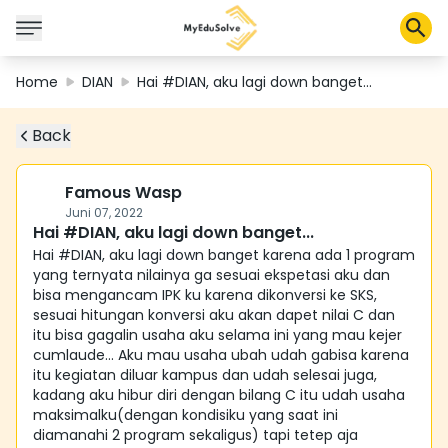
Home
DIAN
Hai #DIAN, aku lagi down banget...
Back
Corporate Solutions
Certifications
Programs
Famous Wasp
About Us
Juni 07, 2022
Hai #DIAN, aku lagi down banget...
Hai #DIAN, aku lagi down banget karena ada 1 program
yang ternyata nilainya ga sesuai ekspetasi aku dan
Shop
bisa mengancam IPK ku karena dikonversi ke SKS,
sesuai hitungan konversi aku akan dapet nilai C dan
itu bisa gagalin usaha aku selama ini yang mau kejer
cumlaude... Aku mau usaha ubah udah gabisa karena
My Cart
itu kegiatan diluar kampus dan udah selesai juga,
kadang aku hibur diri dengan bilang C itu udah usaha
Profile
maksimalku(dengan kondisiku yang saat ini
diamanahi 2 program sekaligus) tapi tetep aja