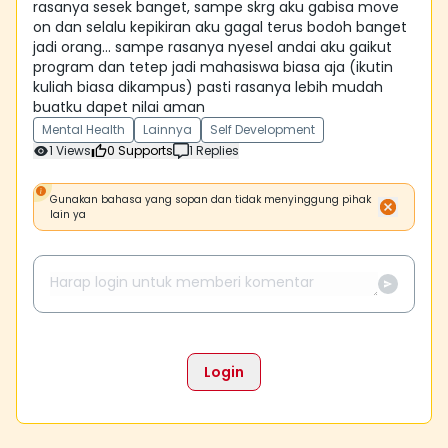
rasanya sesek banget, sampe skrg aku gabisa move
on dan selalu kepikiran aku gagal terus bodoh banget
jadi orang... sampe rasanya nyesel andai aku gaikut
program dan tetep jadi mahasiswa biasa aja (ikutin
kuliah biasa dikampus) pasti rasanya lebih mudah
buatku dapet nilai aman
Mental Health
Lainnya
Self Development
1
Views
0
Supports
1
Replies
Gunakan bahasa yang sopan dan tidak menyinggung pihak
lain ya
Login