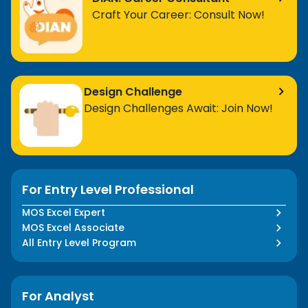
Craft Your Career: Consult Now!
Design Challenge
Design Challenges Await: Join Now!
For Entry Level Professional
MOS Excel Expert
MOS Excel Associate
All Entry Level Program
For Analyst