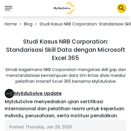
Home
Blog
Studi Kasus NRB Corporation: Standarisasi Ski
Corporate Solutions
Studi Kasus NRB Corporation:
Certifications
Standarisasi Skill Data dengan Microsoft
Programs
Excel 365
About Us
Simak bagaimana NRB Corporation mengatasi skill gap dan
menstandarisasi kemampuan data tim lintas divisi melalui
pelatihan intensif Excel 365 bersama MyEduSolve
Shop
MyEduSolve Update
MyEduSolve menyediakan ujian sertifikasi
My Cart
internasional dan pelatihan resmi untuk keperluan
individu, perusahaan, serta institusi pendidikan.
Profile
Posted: Thursday, Jan 29, 2026