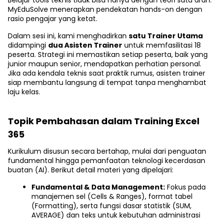
Belajar tools teknis tidak bisa hanya dengan teori satu arah.
MyEduSolve menerapkan pendekatan hands-on dengan
rasio pengajar yang ketat.
Dalam sesi ini, kami menghadirkan
satu Trainer Utama
didampingi
dua Asisten Trainer
untuk memfasilitasi 18
peserta. Strategi ini memastikan setiap peserta, baik yang
junior maupun senior, mendapatkan perhatian personal.
Jika ada kendala teknis saat praktik rumus, asisten trainer
siap membantu langsung di tempat tanpa menghambat
laju kelas.
Topik Pembahasan dalam Training Excel
365
Kurikulum disusun secara bertahap, mulai dari penguatan
fundamental hingga pemanfaatan teknologi kecerdasan
buatan (AI). Berikut detail materi yang dipelajari:
Fundamental & Data Management:
Fokus pada
manajemen sel (Cells & Ranges), format tabel
(Formatting), serta fungsi dasar statistik (SUM,
AVERAGE) dan teks untuk kebutuhan administrasi