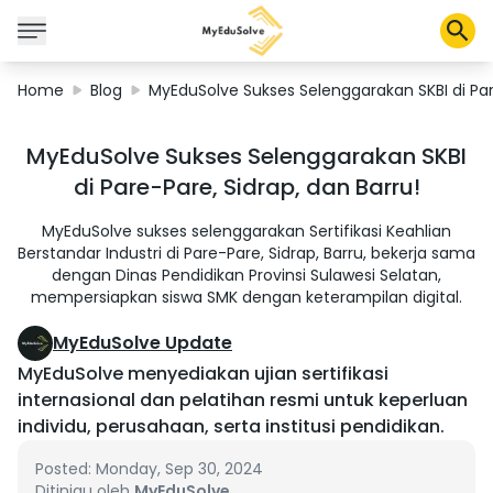
Home
Blog
MyEduSolve Sukses Selenggarakan SKBI di Pare
Corporate Solutions
MyEduSolve Sukses Selenggarakan SKBI
Certifications
di Pare-Pare, Sidrap, dan Barru!
Programs
About Us
MyEduSolve sukses selenggarakan Sertifikasi Keahlian
Berstandar Industri di Pare-Pare, Sidrap, Barru, bekerja sama
dengan Dinas Pendidikan Provinsi Sulawesi Selatan,
mempersiapkan siswa SMK dengan keterampilan digital.
Shop
MyEduSolve Update
MyEduSolve menyediakan ujian sertifikasi
internasional dan pelatihan resmi untuk keperluan
My Cart
individu, perusahaan, serta institusi pendidikan.
Profile
Posted: Monday, Sep 30, 2024
Ditinjau oleh
MyEduSolve