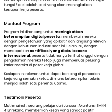
Kemampuan mengolah data dan memanfaatkan fungsi-
fungsi Excel adalah aset yang akan meningkatkan
kesiapan kerja peserta.
Manfaat Program
Program ini dirancang untuk
meningkatkan
keterampilan digital peserta
, membekali mereka
dengan pengetahuan yang aplikatif dan langsung relevan
dengan kebutuhan industri saat ini. Selain itu, dengan
mendapatkan
sertifikasi yang diakui secara
internasional
, peserta tidak hanya terlihat unggul dengan
pengalaman mereka tetapi juga memperluas peluang
karier mereka di pasar kerja global.
Kesiapan ini relevan untuk dapat bersaing di pencarian
kerja yang semakin ketat, di mana keterampilan teknis
menjadi salah satu penentu utama.
Testimoni Peserta
Muthmainah, seorang pelajar dari Jurusan Akuntansi SMKN
4 Enrekang, memberikan kesan yang sangat positif