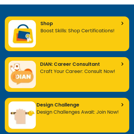
Shop
Boost Skills: Shop Certifications!
DIAN: Career Consultant
Craft Your Career: Consult Now!
Design Challenge
Design Challenges Await: Join Now!