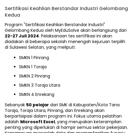
Sertifikasi Keahlian Berstandar Industri Gelombang
Kedua
Program "Sertifikasi Keahlian Berstandar Industri"
Gelombang Kedua oleh MyEduSolve akan berlangsung dari
22-27 Juli 2024
. Pelaksanaan tes sertifikasi ini akan
diadakan di beberapa sekolah menengah kejuruan terpilih
di Sulawesi Selatan, yang meliputi:
SMKN 1 Pinrang
SMKN 1 Toraja
SMKN 2 Pinrang
SMKN 3 Toraja Utara
SMKN 4 Enrekang
Sebanyak
50 pelajar
dari SMK di Kabupaten/Kota Tana
Toraja, Toraja Utara, Pinrang, dan Enrekang akan
berpartisipasi dalam program ini. Fokus utama pelatihan
adalah
Microsoft Excel
, yang merupakan keterampilan
penting yang diperlukan di hampir semua sektor pekerjaan.