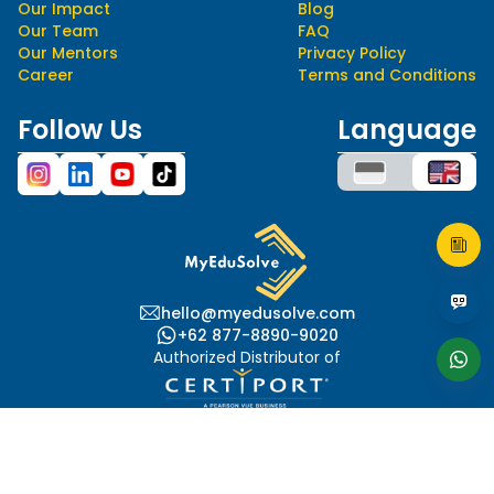
Our Impact
Blog
Our Team
FAQ
Our Mentors
Privacy Policy
Career
Terms and Conditions
Follow Us
Language
hello@myedusolve.com
+62 877-8890-9020
Authorized Distributor of
This site is protected by reCAPTCHA and the Google
Privacy Policy
and
Terms of Service
apply.