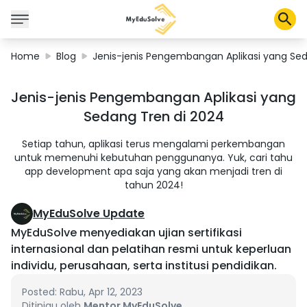
Home
Blog
Jenis-jenis Pengembangan Aplikasi yang Sed
Corporate Solutions
Jenis-jenis Pengembangan Aplikasi yang
Certifications
Sedang Tren di 2024
Programs
About Us
Setiap tahun, aplikasi terus mengalami perkembangan
untuk memenuhi kebutuhan penggunanya. Yuk, cari tahu
app development apa saja yang akan menjadi tren di
tahun 2024!
Shop
MyEduSolve Update
MyEduSolve menyediakan ujian sertifikasi
internasional dan pelatihan resmi untuk keperluan
My Cart
individu, perusahaan, serta institusi pendidikan.
Profile
Posted: Rabu, Apr 12, 2023
Ditinjau oleh
Mentor MyEduSolve