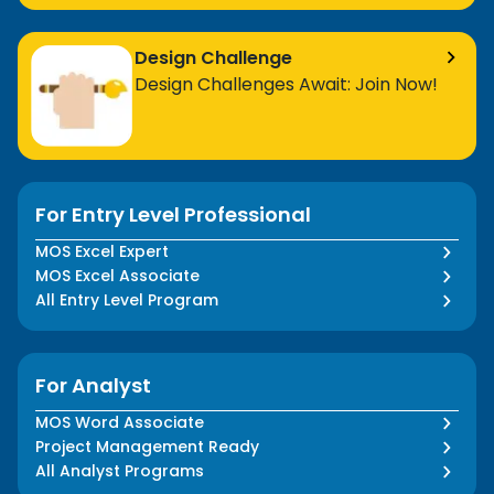
Design Challenge
Design Challenges Await: Join Now!
For Entry Level Professional
MOS Excel Expert
MOS Excel Associate
All Entry Level Program
For Analyst
MOS Word Associate
Project Management Ready
All Analyst Programs