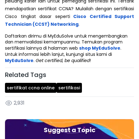
peluang karier lain untuk pemegang sertifikasi ini. Tertarik
mendapatkan sertifikat CCNA? Mulailah dengan sertifikasi
Cisco tingkat dasar seperti
Cisco Certified Support
Technician (CCST) Networking
.
Daftarkan dirimu di MyEduSolve untuk mengembangkan
dan memvalidasi kemampuanmu. Temukan program
sertifikasi lainnya di halaman web
shop MyEduSolve
.
Untuk informasi lebih lanjut, kunjungi situs kami di
MyEduSolve
.
Get certified, be qualified
!
Related Tags
sertifikat ccna online
sertifikasi
2,931
Suggest a Topic