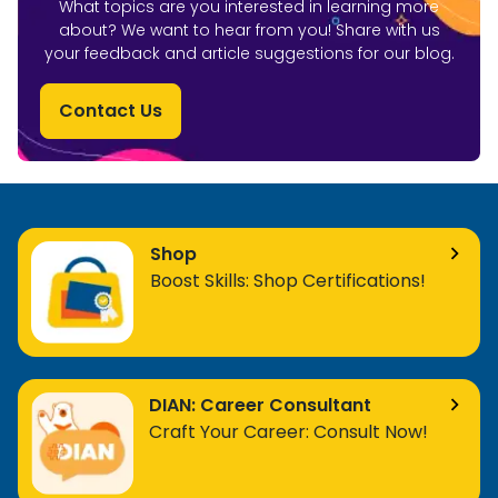
What topics are you interested in learning more
about? We want to hear from you! Share with us
your feedback and article suggestions for our blog.
Contact Us
Shop
Boost Skills: Shop Certifications!
DIAN: Career Consultant
Craft Your Career: Consult Now!