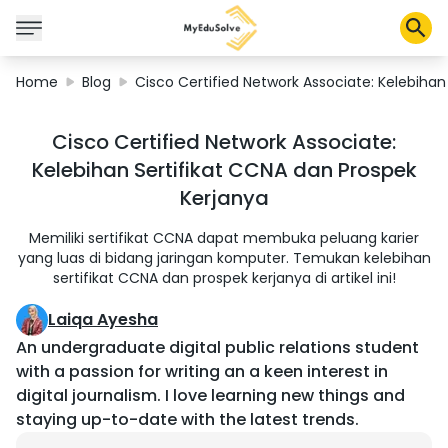
Home
Blog
Cisco Certified Network Associate: Kelebihan
Corporate Solutions
Cisco Certified Network Associate:
Certifications
Kelebihan Sertifikat CCNA dan Prospek
Programs
Kerjanya
About Us
Memiliki sertifikat CCNA dapat membuka peluang karier
yang luas di bidang jaringan komputer. Temukan kelebihan
sertifikat CCNA dan prospek kerjanya di artikel ini!
Shop
Laiqa Ayesha
An undergraduate digital public relations student
My Cart
with a passion for writing an a keen interest in
digital journalism. I love learning new things and
Profile
staying up-to-date with the latest trends.