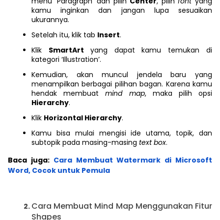
menu ‘Paragraph’ dan pilih
Center
, pilih
font
yang
kamu inginkan dan jangan lupa sesuaikan
ukurannya.
Setelah itu, klik tab
Insert
.
Klik
SmartArt
yang dapat kamu temukan di
kategori ‘Illustration’.
Kemudian, akan muncul jendela baru yang
menampilkan berbagai pilihan bagan. Karena kamu
hendak membuat
mind map
, maka pilih opsi
Hierarchy
.
Klik
Horizontal Hierarchy
.
Kamu bisa mulai mengisi ide utama, topik, dan
subtopik pada masing-masing
text box
.
Baca juga:
Cara Membuat Watermark di Microsoft
Word, Cocok untuk Pemula
Cara Membuat Mind Map Menggunakan Fitur
Shapes