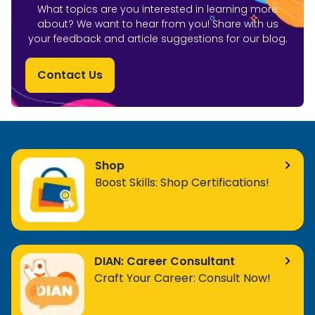
What topics are you interested in learning more
about? We want to hear from you! Share with us
your feedback and article suggestions for our blog.
Contact Us
Shop
Boost Skills: Shop Certifications!
DIAN: Career Consultant
Craft Your Career: Consult Now!