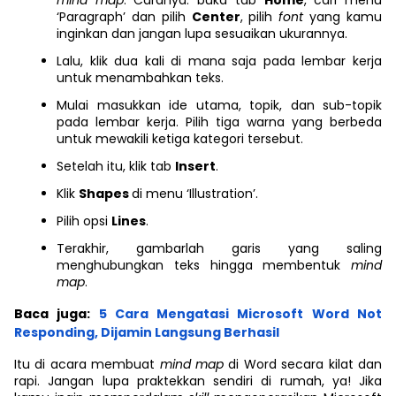
mind map
. Caranya: buka tab
Home
, cari menu
‘Paragraph’ dan pilih
Center
, pilih
font
yang kamu
inginkan dan jangan lupa sesuaikan ukurannya.
Lalu, klik dua kali di mana saja pada lembar kerja
untuk menambahkan teks.
Mulai masukkan ide utama, topik, dan sub-topik
pada lembar kerja. Pilih tiga warna yang berbeda
untuk mewakili ketiga kategori tersebut.
Setelah itu, klik tab
Insert
.
Klik
Shapes
di menu ‘Illustration’.
Pilih opsi
Lines
.
Terakhir, gambarlah garis yang saling
menghubungkan teks hingga membentuk
mind
map
.
Baca juga:
5 Cara Mengatasi Microsoft Word Not
Responding, Dijamin Langsung Berhasil
Itu di acara membuat
mind map
di Word secara kilat dan
rapi. Jangan lupa praktekkan sendiri di rumah, ya! Jika