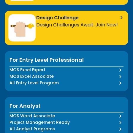
Design Challenge
Design Challenges Await: Join Now!
For Entry Level Professional
MOS Excel Expert
MOS Excel Associate
All Entry Level Program
For Analyst
MOS Word Associate
Project Management Ready
All Analyst Programs