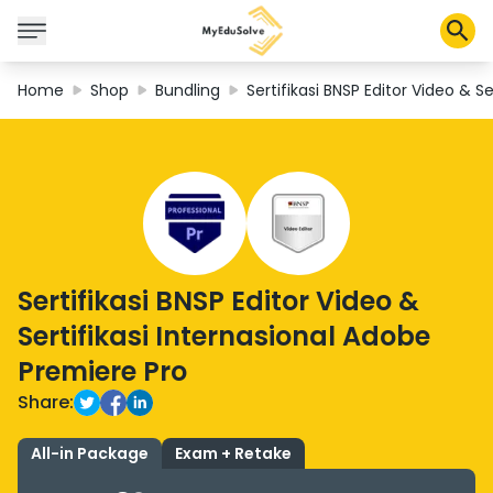
Home
Shop
Bundling
Sertifikasi BNSP Editor Video & S
Corporate Solutions
Certifications
Programs
About Us
Sertifikasi BNSP Editor Video &
Shop
Sertifikasi Internasional Adobe
Premiere Pro
Share:
My Cart
Profile
All-in Package
Exam + Retake