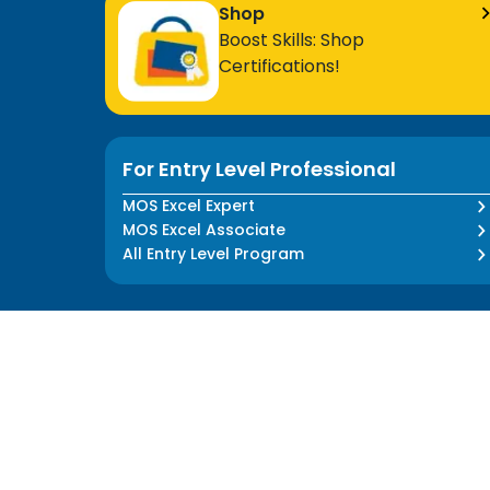
Shop
Boost Skills: Shop
Certifications!
For Entry Level Professional
MOS Excel Expert
MOS Excel Associate
All Entry Level Program
hello@myedusolve.com
+62 877-8890-9020
Authorized Distributor of