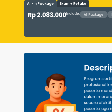
All-in Package
Exam + Retake
Rp 2.083.000
Include
:
All Package
Descri
Program serti
profesional kr
peserta menda
dalam meranca
secara efektif
peserta juga m