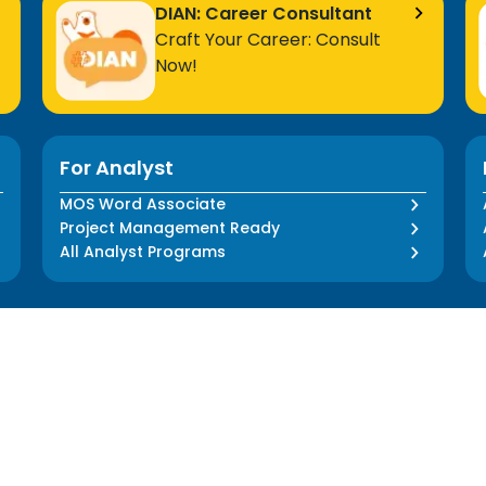
DIAN: Career Consultant
Craft Your Career: Consult
Now!
For Analyst
MOS Word Associate
Project Management Ready
All Analyst Programs
About Us
Informations
Our Story
Media Press
Our Impact
Blog
Our Team
FAQ
Our Mentors
Privacy Policy
Career
Terms and Conditions