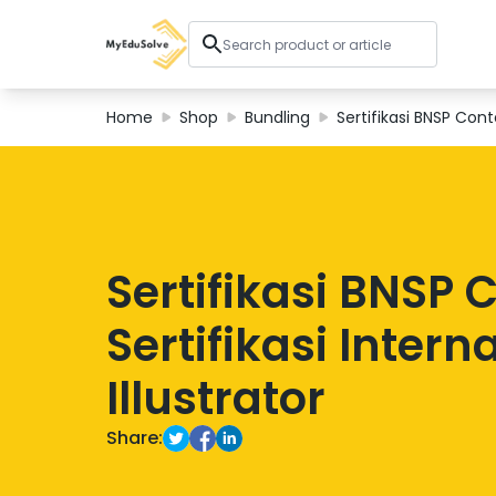
Home
Shop
Bundling
Sertifikasi BNSP Cont
Corporate Solutions
Certifications
Programs
About Us
Sertifikasi BNSP 
Sertifikasi Inter
Shop
Illustrator
My Cart
Share:
Profile