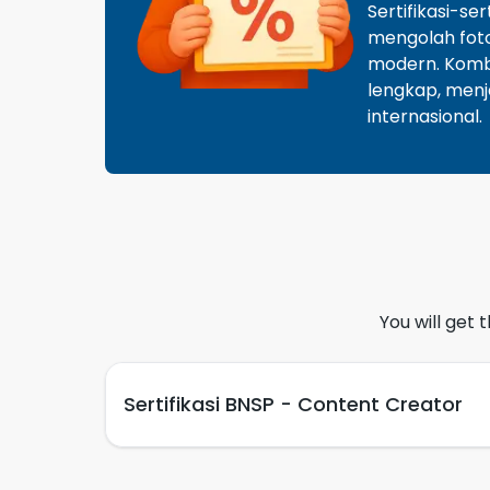
Sertifikasi-s
mengolah foto
modern. Kombi
lengkap, menj
internasional.
You will get 
Sertifikasi BNSP - Content Creator
Unit kompetensi pada sertifikasi BNSP - C