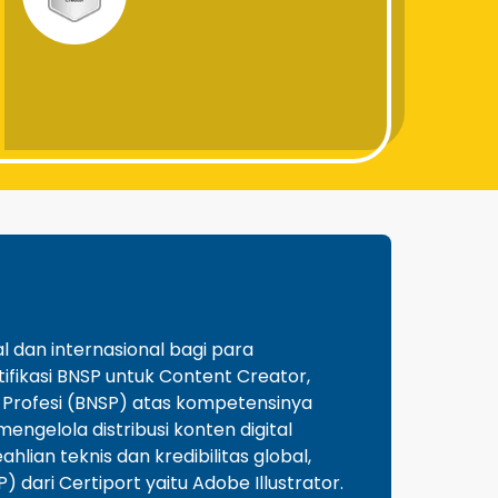
l dan internasional bagi para
rtifikasi BNSP untuk Content Creator,
 Profesi (BNSP) atas kompetensinya
ngelola distribusi konten digital
lian teknis dan kredibilitas global,
 dari Certiport yaitu Adobe Illustrator.