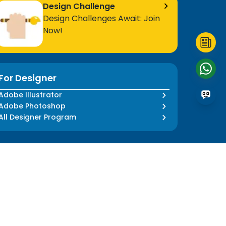
Design Challenge
Design Challenges Await: Join
Now!
For Designer
Adobe Illustrator
Adobe Photoshop
All Designer Program
Follow Us
Language