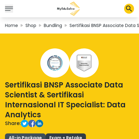
Home
Shop
Bundling
Sertifikasi BNSP Associate Data Sc
Corporate Solutions
Certifications
Programs
About Us
Sertifikasi BNSP Associate Data
Shop
Scientist & Sertifikasi
Internasional IT Specialist: Data
Analytics
My Cart
Share:
Profile
All-in Package
Exam + Retake