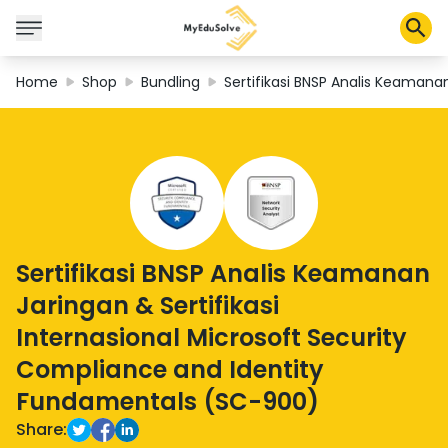
Home
Shop
Bundling
Sertifikasi BNSP Analis Keamana
Corporate Solutions
Certifications
Programs
About Us
Sertifikasi BNSP Analis Keamanan
Shop
Jaringan & Sertifikasi
Internasional Microsoft Security
Compliance and Identity
My Cart
Fundamentals (SC-900)
Profile
Share: