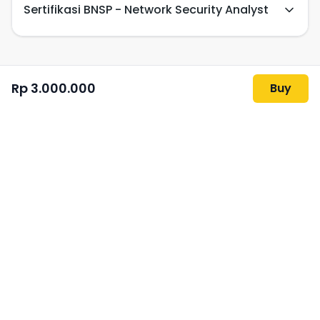
Sertifikasi BNSP - Network Security Analyst
Competency units of BNSP certification Network
Security Analyst
Rp 3.000.000
Buy
J.62090.005.01: Menyusun Dokumen
Kebijakan Keamanan Informasi/Develop an
Information Security Policy Document
J.62090.006.01: Melaksanakan Kebijakan
Keamanan Informasi/Implementing the
Information Security Policy
J.62090.025.01: Mengelola Sistem
Pertahanan dan Perlindungan Keamanan
Informasi/Managing Information Security
Defense and Protection Systems
J.62090.026.01: Menyediakan dukungan