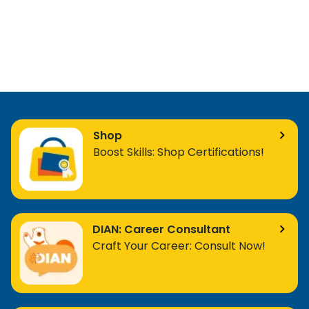
Grant Cycle
J.62090.036.01: Melaksanakan uji coba
sistem pertahanan keamanan
informasi/Conducting an Information
Security Defense System Trial
J.62090.037.01: Mendeteksi kerentanan
(vulnerabilitas) keamanan dan potensi
Shop
pelanggaran/Detecting Security
Boost Skills: Shop Certifications!
Vulnerabilities and Potential Breaches
J.62090.038.01: Melaksanakan Evaluasi
Kelemahan (Vulnerabilitas)
Keamanan/Conducting a Security
DIAN: Career Consultant
Vulnerability Evaluation
Craft Your Career: Consult Now!
J.62090.043.01: Mengimplementasikan
manajemen perbaikan/respon yang
terkait dengan keamanan