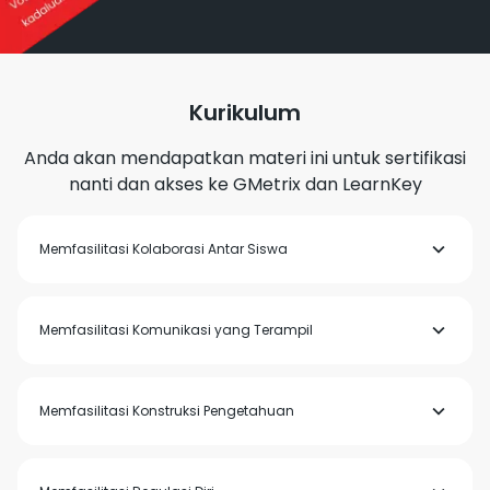
Kurikulum
Anda akan mendapatkan materi ini untuk sertifikasi
nanti dan akses ke GMetrix dan LearnKey
Memfasilitasi Kolaborasi Antar Siswa
Menentukan tingkat dimana kegiatan pembelajaran
Memfasilitasi Komunikasi yang Terampil
memenuhi rubrik untuk kolaborasi
Memodifikasi kegiatan pembelajaran untuk memenuhi
Memfasilitasi Konstruksi Pengetahuan
rubrik untuk tingkat keterampilan komunikasi tertinggi.
Mengevaluasi contoh produk siswa untuk menentukan
tingkat pemenuhan rubrik komunikasi yang terampil
Menentukan sejauh mana suatu kegiatan pembelajaran