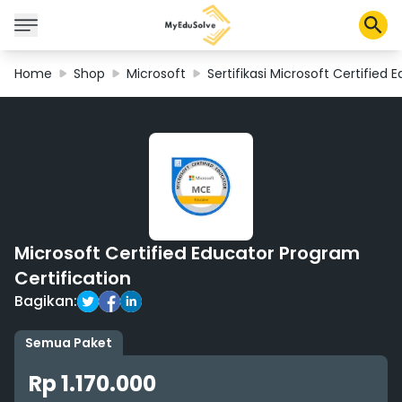
Home
Shop
Microsoft
Sertifikasi Microsoft Certified
Solusi Perusahaan
Sertifikasi
Program
Tentang Kami
Microsoft Certified Educator Program
Shop
Certification
Bagikan:
Keranjang Saya
Semua Paket
Profil
Rp 1.170.000