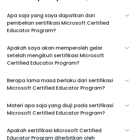
Apa saja yang saya dapatkan dari
pembelian sertifikasi Microsoft Certified
Educator Program?
Dengan pembelian sertifikasi Microsoft
Apakah saya akan memperoleh gelar
Certified Educator Program, kamu akan
setelah mengikuti sertifikasi Microsoft
mendapatkan:
Certified Educator Program?
Sertifikat resmi dari Microsoft.
Walaupun mengikuti sertifikasi Microsoft
Berapa lama masa berlaku dari sertifikasi
Tes praktek tanpa batas menggunakan
Certified Educator Program tidak
Microsoft Certified Educator Program?
platform CertPREP.
memberikan kamu gelar seperti yang
dikeluarkan oleh institusi pendidikan,
Sertifikasi Microsoft Certified Educator
Materi apa saja yang diuji pada sertifikasi
Semua fitur di atas dirancang khusus untuk
sertifikasi ini memiliki banyak manfaat untuk
Program Certification ini berlaku selama 5
Microsoft Certified Educator Program?
membantu kamu meraih keberhasilan
kariermu. Dengan memiliki sertifikasi ini, CV
tahun, namun jangan khawatir! Kamu bisa
dalam sertifikasi Microsoft Certified
dan resume kamu akan lebih menarik di
dengan mudah memperpanjangnya dengan
Educator Program
Dalam sertifikasi Microsoft Certified
Apakah sertifikasi Microsoft Certified
mata rekruter, meningkatkan peluangmu
mengikuti ujian sertifikasi kembali.
Educator Program, kamu akan diuji seputar
Educator Program diterbitkan oleh
untuk mendapatkan pekerjaan dengan lebih