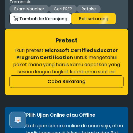
Termasuk
:
Exam Voucher
CertPREP
Retake
Tambah ke Keranjang
Beli sekarang
Pretest
Ikuti pretest
Microsoft Certified Educator
Program Certification
untuk mengetahui
paket mana yang harus kamu dapatkan yang
sesuai dengan tingkat keahlianmu saat ini!
Coba Sekarang
Pilih Ujian Online atau Offline
Ikuti ujian secara online di mana saja, atau
hadir langsung di lokasi Jakarta dan Bali