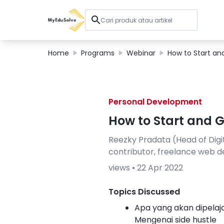
Home
Programs
Webinar
How to Start an
Solusi Perusahaan
Sertifikasi
Personal Development
Program
Tentang Kami
How to Start and G
Reezky Pradata (Head of Digi
contributor, freelance web 
Shop
views •
22 Apr 2022
Topics Discussed
Keranjang Saya
Apa yang akan dipelaja
Profil
Mengenai side hustle