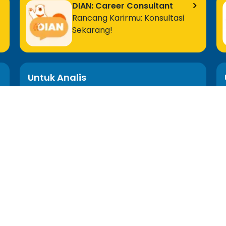
DIAN: Career Consultant
Rancang Karirmu: Konsultasi
Sekarang!
Untuk Analis
MOS Word Associate
Project Management Ready
Semua Program Analis
Tentang Kami
Informasi
Cerita Kami
Pers Media
Dampak Kami
Blog
Tim Kami
FAQ
Mentor Kami
Kebijakan Privasi
Karir
Syarat dan Ketentuan