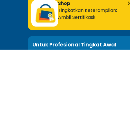
Shop
Tingkatkan Keterampilan:
Ambil Sertifikasi!
Untuk Profesional Tingkat Awal
MOS Excel Expert
MOS Excel Associate
Semua Program Tingkat Awal
hello@myedusolve.com
+62 877-8890-9020
Distributor Resmi