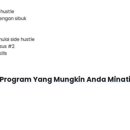
hustle
dengan sibuk
lai side hustle
sus #2
ills
Program Yang Mungkin Anda Minat