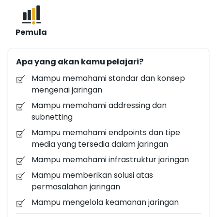
pemahaman mendalam tentang konfigurasi,
pemeliharaan, dan manajemen jaringan, mampu
Pemula
mengimplementasikan solusi yang sesuai dengan
standar internasional, serta dapat menyediakan
Apa yang akan kamu pelajari?
solusi jaringan yang andal, aman, dan efisien bagi
perusahaan. Cisco Systems, Inc. adalah salah satu
Mampu memahami standar dan konsep
perusahaan terkemuka di dunia dalam bidang
mengenai jaringan
jaringan dan komunikasi. Produk dan layanan yang
Mampu memahami addressing dan
ditawarkan oleh Cisco diakui karena kualitas
subnetting
standarnya yang tinggi. Kebutuhan akan ahli
Mampu memahami endpoints dan tipe
Network Administrator di Indonesia semakin
media yang tersedia dalam jaringan
meningkat seiring dengan pertumbuhan pesat
Mampu memahami infrastruktur jaringan
infrastruktur jaringan dan adopsi teknologi informasi
Mampu memberikan solusi atas
yang luas. Perusahaan-perusahaan dan organisasi
permasalahan jaringan
mengandalkan jaringan komputer yang handal
untuk menjalankan operasi mereka, yang
Mampu mengelola keamanan jaringan
memerlukan ahli yang terampil dalam merancang,