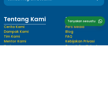
Tentang Kami
Informasi
Tanyakan sesuatu
Cerita Kami
Pers Media
Dampak Kami
Blog
Tim Kami
FAQ
Mentor Kami
Kebijakan Privasi
Karir
Syarat dan Ketentuan
Ikuti Kami
Bahasa
hello@myedusolve.com
+62 877-8890-9020
Distributor Resmi