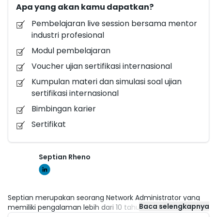
Apa yang akan kamu dapatkan?
mengimplementasikan, dan mengelola jaringan
yang kompleks. Namun, terdapat kekurangan
Pembelajaran live session bersama mentor
sumber daya manusia (SDM) di bidang ini. Kurangnya
industri profesional
jumlah ahli Network Administrator yang terlatih
Modul pembelajaran
secara memadai dan memiliki pemahaman yang
Voucher ujian sertifikasi internasional
mendalam tentang teknologi jaringan modern
Kumpulan materi dan simulasi soal ujian
menjadi tantangan utama. Hal ini dapat
sertifikasi internasional
menghambat perkembangan infrastruktur jaringan
Bimbingan karier
dan mengurangi efisiensi operasional perusahaan
serta keamanan jaringan yang optimal. Oleh karena
Sertifikat
itu, penting untuk mendorong pelatihan dan
pengembangan SDM di bidang ini guna memenuhi
Septian Rheno
kebutuhan yang semakin kompleks dalam
manajemen jaringan di Indonesia.
Septian merupakan seorang Network Administrator yang
Baca selengkapnya
memiliki pengalaman lebih dari 10 tahun dalam bidang