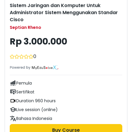
Teknologi Informasi dan Komunikasi. Ia memiliki latar
Sistem Jaringan dan Komputer Untuk
belakang pendidikan Doctor of Philosophy pada Ilmu
Komputer, dan merupakan seorang peneliti Cybersecurity
Administrator Sistem Menggunakan Standar
selama lebih dari 15 tahun hingga saat ini.
Cisco
Septian Rheno
Rp 3.000.000
0
Pemula
Sertifikat
Duration 960 hours
Live session (online)
Bahasa Indonesia
Buy Course