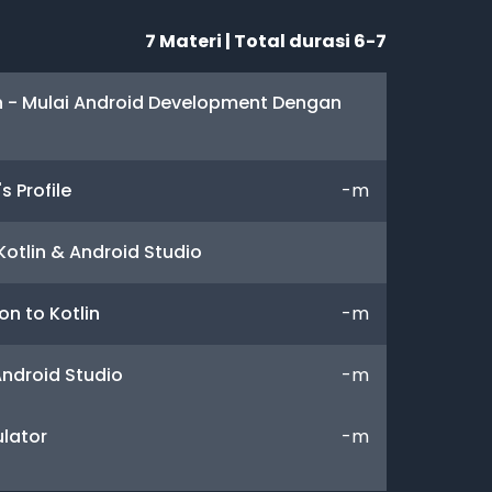
7
Materi | Total durasi
6-7
n - Mulai Android Development Dengan
s Profile
-
m
Kotlin & Android Studio
on to Kotlin
-
m
Android Studio
-
m
lator
-
m