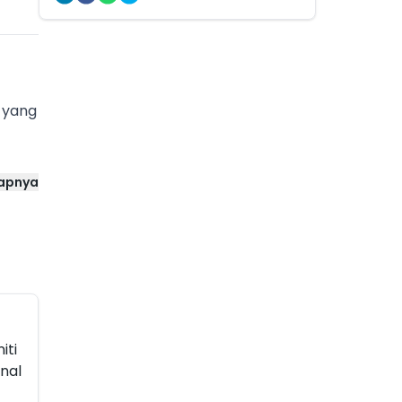
 yang
i
kapnya
er 2.
iti
enal