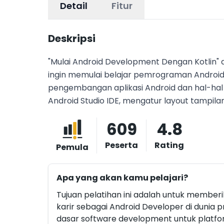
Detail
Fitur
Deskripsi
"Mulai Android Development Dengan Kotlin" 
ingin memulai belajar pemrograman Android t
pengembangan aplikasi Android dan hal-hal ap
Android Studio IDE, mengatur layout tampil
antar tampilan, serta mengolah data yang didapatkan dari s
609
4.8
melakukan coding aplikasi atau perangkat lunak pada siste
memahami dasar pengembangan sistem operas
Peserta
Rating
Pemula
Peserta mampu mengenal dasar pengembanga
mendapat pengalaman membuat aplikasi Andr
Apa yang akan kamu pelajari?
aplikasi yang terhubung ke internet Kelompok Sasaran: 1. Minimal Pendidikan SMA 2. Mempunyai
Smartphone, Komputer atau Laptop untuk belajar 3. Memiliki Koneksi Internet yag bagus 
Tujuan pelatihan ini adalah untuk member
aplikasi kotlin Sesi Konsultasi: Setiap Senin, jam 17.00 WIB- 18.00 WIB Peserta harus menyelesaikan semua
karir sebagai Android Developer di dunia 
materi sebelum mengikuti sesi konsultasi.
dasar software development untuk plat