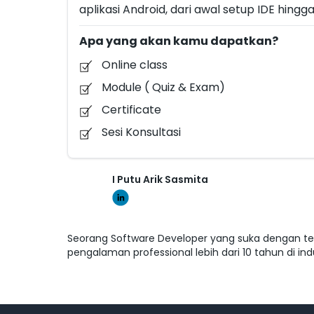
aplikasi Android, dari awal setup IDE hing
Apa yang akan kamu dapatkan?
Online class
Module ( Quiz & Exam)
Certificate
Sesi Konsultasi
I Putu Arik Sasmita
Seorang Software Developer yang suka dengan tek
pengalaman professional lebih dari 10 tahun di in
pada tahun 2014, dengan pengalaman kerja di berb
(2017 - 2018), dan DANA Indonesia (2019 - Sekaran