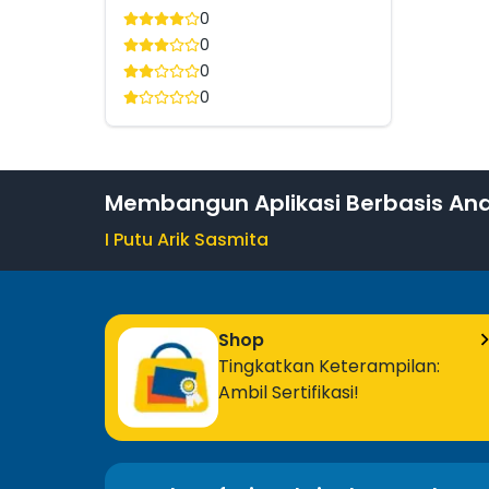
0
0
0
0
Membangun Aplikasi Berbasis And
I Putu Arik Sasmita
Shop
Tingkatkan Keterampilan:
Ambil Sertifikasi!