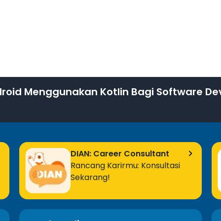
Roll Button
Roll Button
Roll Butto
Tip Calcula
roid Menggunakan Kotlin Bagi Software De
Intro & De
Class Inhe
DIAN: Career Consultant
Rancang Karirmu: Konsultasi
Class Inhe
Sekarang!
Class Inher