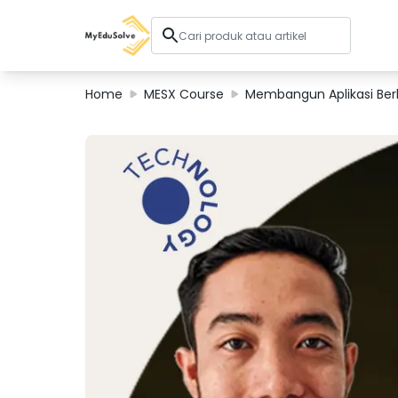
Home
MESX Course
Membangun Aplikasi Berb
Solusi Perusahaan
Sertifikasi
Program
Tentang Kami
Shop
Keranjang Saya
Profil