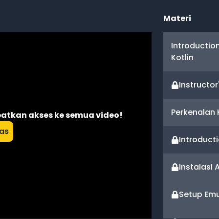
Materi
Introductio
Kotlin
Instructor'
Perkenalan 
atkan akses ke semua video!
las
Introducti
Instalasi 
Setup Emu