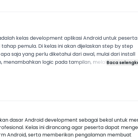
adalah kelas development aplikasi Android untuk peserta
ahap pemula. Di kelas ini akan dijelaskan step by step
a saja yang perlu diketahui dari awal, mulai dari install
an, menambahkan logic pada tampilan, melakukan navigas
Baca seleng
ebuahs server. Tujuan Umum: Peserta mampu
m operasi Android. Tujuan Khusus: 1. Peserta
i Android untuk meniti karier sebagai Android Develop
n perangkat lunak untuk platform Android 3. Peserta
oid, dari awal setup IDE hingga studi kasus pembuatan
4. Mempunyai
ikan dasar Android development sebagai bekal untuk men
profesional. Kelas ini dirancang agar peserta dapat meng
form Android, serta memberikan pengalaman membuat