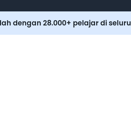
Project St
Project Str
ah dengan 28.000+ pelajar di seluru
Dice Roll Ap
Intro & D
Class & In
Class & In
Layout Apl
Roll Button