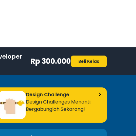
 Logic - Part II
-
m
 Logic - Part III
-
m
n Logic - Part IV
-
m
tor App
veloper
Rp 300.000
Beli Kelas
mo Final App - Tip Calculator
-
m
ritance - Part I
-
m
Design Challenge
Design Challenges Menanti:
ritance - Part II
-
m
Bergabunglah Sekarang!
itance - Part III
-
m