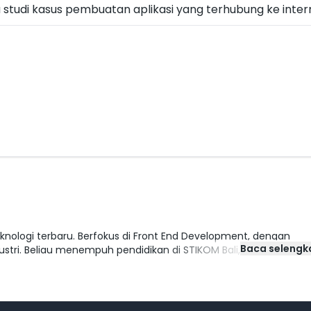
ga studi kasus pembuatan aplikasi yang terhubung ke inter
nologi terbaru. Berfokus di Front End Development, dengan
Baca seleng
dustri. Beliau menempuh pendidikan di STIKOM Bali, Sistem Komp
agai perusahaan seperti DT Australia (2015 - 2017), AKQA Austra
g).