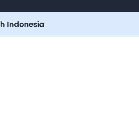
ructure - Part I
-
m
ucture - Part II
-
m
h Indonesia
p
emo Final App
-
m
stance - Part I
-
m
stance - Part II
-
m
ikasi Dice
-
m
 Logic - Part I
-
m