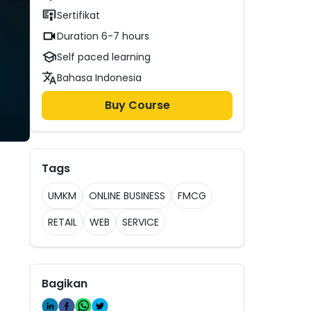
Sertifikat
Duration 6-7 hours
Self paced learning
Bahasa Indonesia
Buy Course
Tags
UMKM
ONLINE BUSINESS
FMCG
RETAIL
WEB
SERVICE
Bagikan