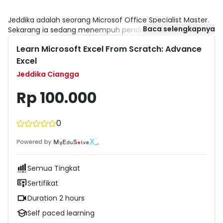
Jeddika adalah seorang Microsof Office Specialist Master.
Baca selengkapnya
Sekarang ia sedang menempuh pendidikannya di
University of Nottingham Ningbo, China dengan jurusan
Learn Microsoft Excel From Scratch: Advance
Master of Science MS, International Management. Ia
memiliki sejumlah sertifikasi dari Microsoft seperti MTA
Excel
Database Fundamental, Microsoft Office Specialist: Excel
Jeddika Ciangga
Associate, Powerpoint Associate, dan Word Associate.
Rp 100.000
0
Semua Tingkat
Sertifikat
Duration 2 hours
Self paced learning