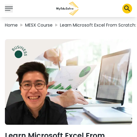
Home
MESX Course
Learn Microsoft Excel From Scratch
Solusi Perusahaan
Sertifikasi
Program
Tentang Kami
Shop
Keranjang Saya
Profil
Learn Microsoft Excel From