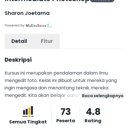
Sharon Joetama
Detail
Fitur
Deskripsi
Kursus ini merupakan pendalaman dalam ilmu
mengedit foto. Kelas ini dibuat untuk mereka yang
ingin mengasa dan menantang teknik mereka
mengedit. Kita akan belajar cara merapikan file,
Baca selengkapnya
composite, dan blending foto yang terpercaya.
73
4.8
Setelah mengikuti pelatihan ini, peserta dapat
bekerja di industri apa saja yang memerlukan skill
Peserta
Rating
Semua Tingkat
desain grafis, web design, atau di perusahaan