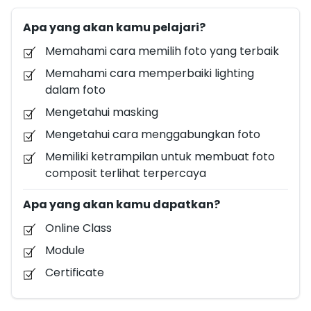
fotografi sebagai photo editor. Tujuan pelatihan ini
Apa yang akan kamu pelajari?
adalah peserta diharapkan untuk tau cara
merapikan file, composite, dan blending foto yang
Memahami cara memilih foto yang terbaik
terpercaya. Pelatihan ini ditujukan untuk Pekerja
Memahami cara memperbaiki lighting
Kreatif , atau kantoran dan bisa juga untuk Pelajar
dalam foto
atau Mahasiswa yang sedang belajar Photoshop dan
Mengetahui masking
ingin memperdalam ilmu mengenai Photoshop.
Mengetahui cara menggabungkan foto
Minimal pendidikan SMA,dan memiliki komputer,
laptop atau Smartphone. Tingkat kesulitan pelatihan
Memiliki ketrampilan untuk membuat foto
ini adalah tingkat pemula/tingkat dasar cenderung
composit terlihat terpercaya
ke tingkat menengah.
Apa yang akan kamu dapatkan?
Online Class
Module
Certificate