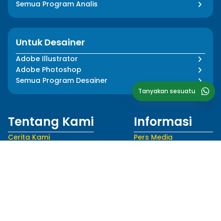
Semua Program Analis
Untuk Desainer
Adobe Illustrator
Adobe Photoshop
Semua Program Desainer
Tanyakan sesuatu
Tentang Kami
Informasi
Cerita Kami
Pers Media
Dampak Kami
Blog
Tim Kami
FAQ
Mentor Kami
Kebijakan Privasi
Karir
Syarat dan Ketentuan
Ikuti Kami
Bahasa