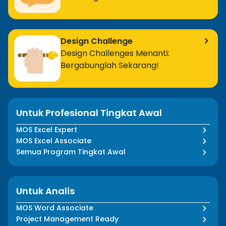
Design Challenge
Design Challenges Menanti:
Bergabunglah Sekarang!
Untuk Profesional Tingkat Awal
MOS Excel Expert
MOS Excel Associate
Semua Program Tingkat Awal
Untuk Analis
MOS Word Associate
Project Management Ready