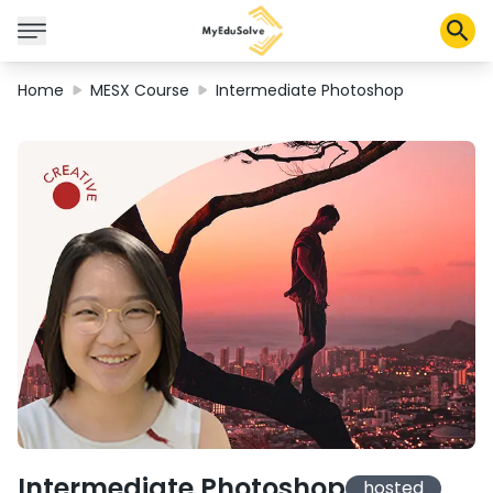
Home
MESX Course
Intermediate Photoshop
Solusi Perusahaan
Sertifikasi
Program
Tentang Kami
Shop
Keranjang Saya
Profil
Intermediate Photoshop
hosted