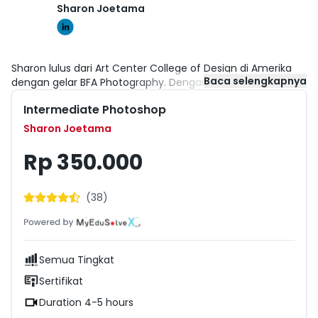
Sharon Joetama
Sharon lulus dari Art Center College of Design di Amerika
Baca selengkapnya
dengan gelar BFA Photography. Dengan latar belakang
tersebut ia berpengalaman dalam bidang branding dari
Intermediate Photoshop
pekerjaannya di perusahaan WET DESIGN yang mendesain
air mancur ternama, seperti The Jewel di Singapura, The
Sharon Joetama
Fountain of Dubai, dan Bellagio Fountain di Las Vegas.
Selain itu, ia telah bekerja sebagai asisten fotografer
Rp 350.000
ternama, Jona Frank, mengedit foto, membuat website,
dan sebagainya. Kini ia telah kembali ke Jakarta untuk
membagi pengalamannya.
(
38
)
Semua Tingkat
Sertifikat
Duration 4-5 hours