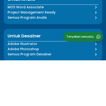
MOS Word Associate
Project Management Ready
Semua Program Analis
Untuk Desainer
Tanyakan sesuatu
Adobe Illustrator
Adobe Photoshop
Semua Program Desainer
Tentang Kami
Informasi
Cerita Kami
Pers Media
Dampak Kami
Blog
Tim Kami
FAQ
Mentor Kami
Kebijakan Privasi
Karir
Syarat dan Ketentuan