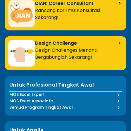
DIAN: Career Consultant
Rancang Karirmu: Konsultasi
Sekarang!
Design Challenge
Design Challenges Menanti:
Bergabunglah Sekarang!
Untuk Profesional Tingkat Awal
MOS Excel Expert
MOS Excel Associate
Semua Program Tingkat Awal
Untuk Analis