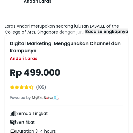
Andari Laras
Laras Andari merupakan seorang lulusan LASALLE of the
Baca selengkapnya
College of Arts, Singapore dengan jurusan Fine Arts. Ia
pernah bekerja di sebuah Collector’s Contemporary Gallery
Digital Marketing: Menggunakan Channel dan
dan Premium Pages Arts Consultancy and Management di
Singapore. Sekarang ia menjadi seorang freelancer di
Kampanye
bidang designer dan juga seorang Creative Director di
Andari Laras
MyEduSolve dimana ia bertanggung jawab untuk social
media dan terlibat dalam digital marketing.
Rp 499.000
(
105
)
Semua Tingkat
Sertifikat
Duration 3-4 hours