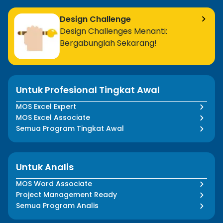
Design Challenge
Design Challenges Menanti:
Bergabunglah Sekarang!
Untuk Profesional Tingkat Awal
MOS Excel Expert
MOS Excel Associate
Semua Program Tingkat Awal
Untuk Analis
MOS Word Associate
Project Management Ready
Semua Program Analis