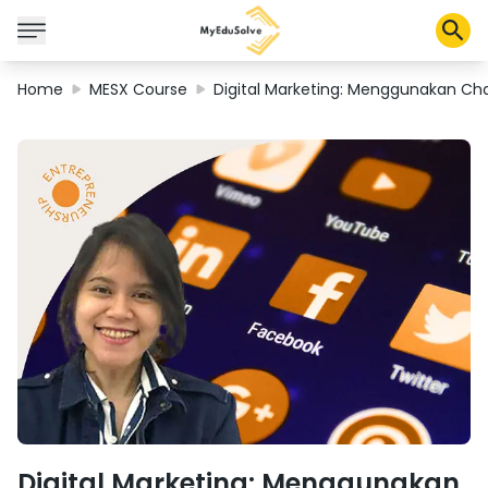
Home
MESX Course
Digital Marketing: Menggunakan C
Solusi Perusahaan
Sertifikasi
Program
Tentang Kami
Shop
Keranjang Saya
Profil
Digital Marketing: Menggunakan