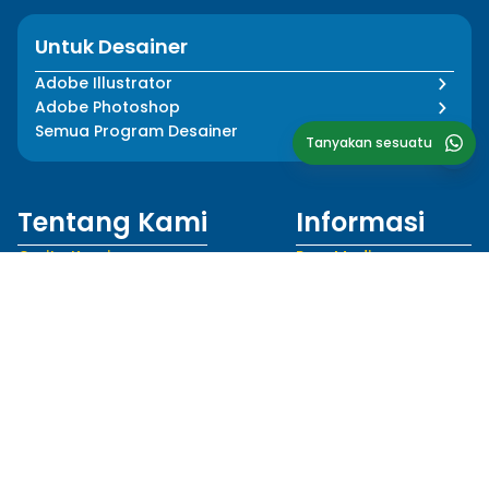
Untuk Desainer
Adobe Illustrator
Adobe Photoshop
Semua Program Desainer
Tanyakan sesuatu
Tentang Kami
Informasi
Cerita Kami
Pers Media
Dampak Kami
Blog
Tim Kami
FAQ
Mentor Kami
Kebijakan Privasi
Karir
Syarat dan Ketentuan
Ikuti Kami
Bahasa