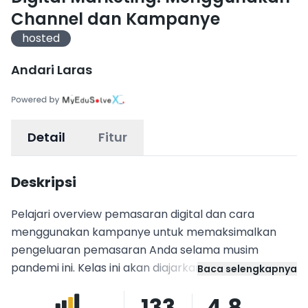
Channel dan Kampanye
hosted
Andari Laras
Detail
Fitur
Deskripsi
Pelajari ​overview p​emasaran digital dan cara
menggunakan kampanye untuk memaksimalkan
pengeluaran pemasaran Anda selama musim
pandemi ini. Kelas ini akan diajarkan oleh Andari
Baca selengkapnya
Laras. Setelah mengikuti pelatihan ini diharapkan
133
4.8
peserta bisa bekerja di Industri pemasaran atau