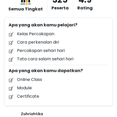
kalimat), atarashii kotoba (kosa kata baru) dan
Peserta
Rating
Semua Tingkat
choukai (mendengarkan).
Apa yang akan kamu pelajari?
Kelas Percakapan
Cara perkenalan diri
Percakapan sehari hari
Tata cara salam sehari hari
Apa yang akan kamu dapatkan?
Online Class
Module
Certificate
Zuhriahtika