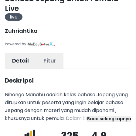
Live
live
Zuhriahtika
Detail
Fitur
Deskripsi
Nihongo Manabu adalah kelas bahasa Jepang yang
ditujukan untuk peserta yang ingin belajar bahasa
Jepang dengan materi yang mudah dipahami ,
khususnya untuk pemula. Dalam kelas ini dalam tiap
Baca selengkapnya
BAB akan mempelajari moji goi (huruf), kaiwa
325
4.9
(percakapan), dokkai (bacaan), bunpou (pola