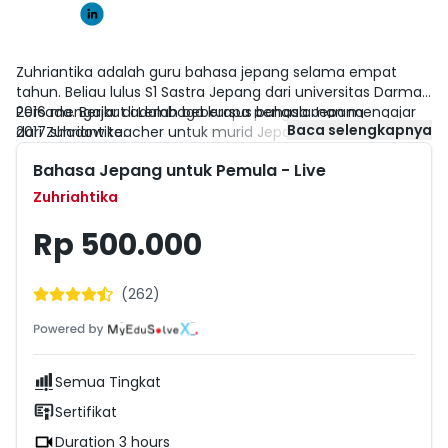
Zuhriantika adalah guru bahasa jepang selama empat
tahun. Beliau lulus S1 Sastra Jepang dari universitas Darma
Persada. Berikut adalah beberapa pengalaman mengajar
2016 mengajar di Lembaga kursus bahasa Jepang
Baca selengkapnya
dari Zuhriantika.
2017 shadow teacher untuk murid Jepang
2018 menjadi Home Private Japanese teacher untuk anak
Bahasa Jepang untuk Pemula - Live
berkebutuhan khusus
2019 mengajar di salah satu LPK Bekasi
Zuhriahtika
Rp 500.000
(
262
)
Semua Tingkat
Sertifikat
Duration 3 hours