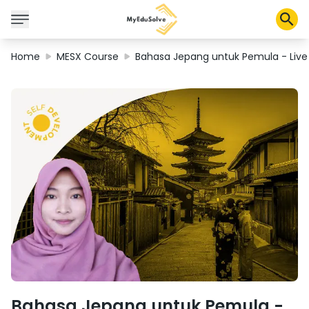
Home
MESX Course
Bahasa Jepang untuk Pemula - Live
Solusi Perusahaan
Sertifikasi
Program
Tentang Kami
Shop
Keranjang Saya
Profil
Bahasa Jepang untuk Pemula -