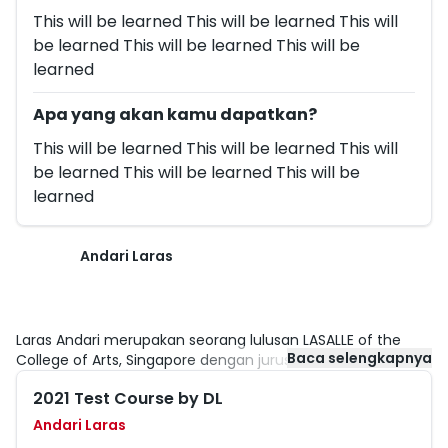
This will be learned This will be learned This will
be learned This will be learned This will be
learned
Apa yang akan kamu dapatkan?
This will be learned This will be learned This will
be learned This will be learned This will be
learned
Andari Laras
Laras Andari merupakan seorang lulusan LASALLE of the
Baca selengkapnya
College of Arts, Singapore dengan jurusan Fine Arts. Ia
pernah bekerja di sebuah Collector’s Contemporary Gallery
2021 Test Course by DL
dan Premium Pages Arts Consultancy and Management di
Singapore. Sekarang ia menjadi seorang freelancer di
Andari Laras
bidang designer dan juga seorang Creative Director di