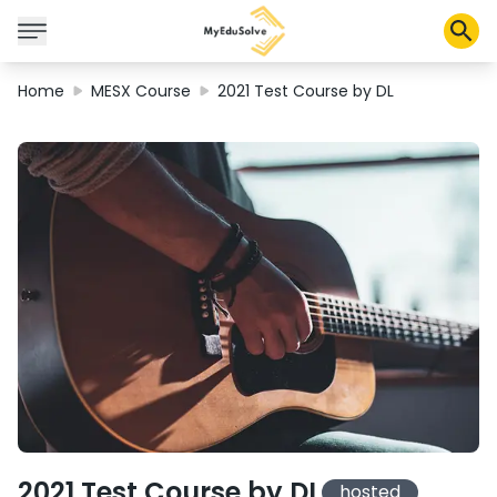
Home
MESX Course
2021 Test Course by DL
Solusi Perusahaan
Sertifikasi
Program
Tentang Kami
Shop
Keranjang Saya
Profil
2021 Test Course by DL
hosted