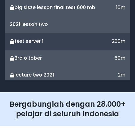
big sisze lesson final test 600 mb
10
m
2021 lesson two
test server 1
200
m
3rd o tober
60
m
lecture two 2021
2
m
200mb new server test
200
m
Bergabunglah dengan 28.000+
200mb new server test--65 757
20
m
pelajar di seluruh Indonesia
title one test big size
30
m