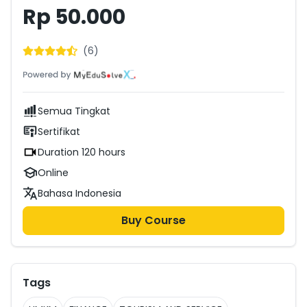
MyEduSolve dimana ia bertanggung jawab untuk social
Rp 50.000
media dan terlibat dalam digital marketing.
(
6
)
Semua Tingkat
Sertifikat
Duration 120 hours
Online
Bahasa Indonesia
Buy Course
Tags