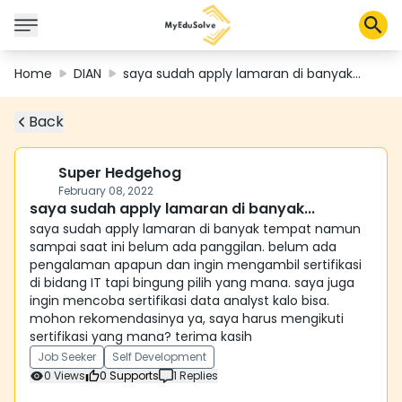
Home
DIAN
saya sudah apply lamaran di banyak...
Back
Solusi Perusahaan
Sertifikasi
Program
Super Hedgehog
Tentang Kami
February 08, 2022
saya sudah apply lamaran di banyak...
saya sudah apply lamaran di banyak tempat namun
sampai saat ini belum ada panggilan. belum ada
Shop
pengalaman apapun dan ingin mengambil sertifikasi
di bidang IT tapi bingung pilih yang mana. saya juga
ingin mencoba sertifikasi data analyst kalo bisa.
mohon rekomendasinya ya, saya harus mengikuti
Keranjang Saya
sertifikasi yang mana? terima kasih
Job Seeker
Self Development
Profil
0
Views
0
Supports
1
Replies