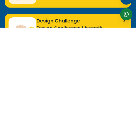
Design Challenge
Design Challenges Menanti:
Bergabunglah Sekarang!
Untuk Profesional Tingkat Awal
MOS Excel Expert
MOS Excel Associate
Semua Program Tingkat Awal
Untuk Analis
MOS Word Associate
Project Management Ready
Semua Program Analis