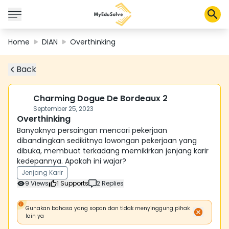
Home
DIAN
Overthinking
Back
Solusi Perusahaan
Sertifikasi
Program
Charming Dogue De Bordeaux 2
Tentang Kami
September 25, 2023
Overthinking
Banyaknya persaingan mencari pekerjaan
dibandingkan sedikitnya lowongan pekerjaan yang
Shop
dibuka, membuat terkadang memikirkan jenjang karir
kedepannya. Apakah ini wajar?
Jenjang Karir
9
Views
1
Supports
2
Replies
Keranjang Saya
Profil
Gunakan bahasa yang sopan dan tidak menyinggung pihak
lain ya