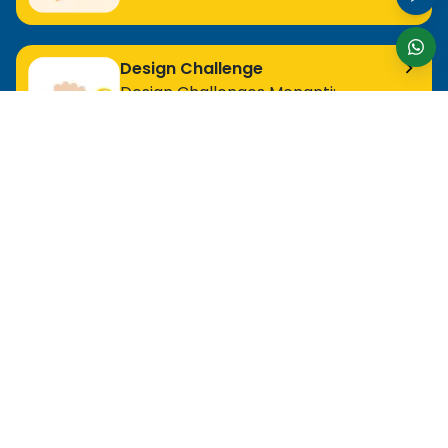
Design Challenge
Design Challenges Menanti:
Bergabunglah Sekarang!
Untuk Profesional Tingkat Awal
MOS Excel Expert
MOS Excel Associate
Semua Program Tingkat Awal
Untuk Analis
MOS Word Associate
Project Management Ready
Semua Program Analis