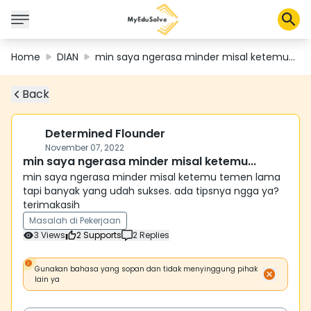
Home
DIAN
min saya ngerasa minder misal ketemu...
Back
Solusi Perusahaan
Sertifikasi
Program
Determined Flounder
Tentang Kami
November 07, 2022
min saya ngerasa minder misal ketemu...
min saya ngerasa minder misal ketemu temen lama
tapi banyak yang udah sukses. ada tipsnya ngga ya?
Shop
terimakasih
Masalah di Pekerjaan
3
Views
2
Supports
2
Replies
Keranjang Saya
Gunakan bahasa yang sopan dan tidak menyinggung pihak
Profil
lain ya