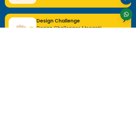
Design Challenge
Design Challenges Menanti:
Bergabunglah Sekarang!
Untuk Profesional Tingkat Awal
MOS Excel Expert
MOS Excel Associate
Semua Program Tingkat Awal
Untuk Analis
MOS Word Associate
Project Management Ready
Semua Program Analis