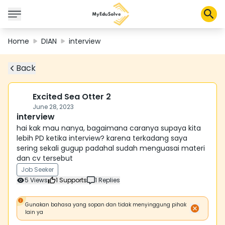
Home
DIAN
interview
Back
Solusi Perusahaan
Sertifikasi
Program
Excited Sea Otter 2
Tentang Kami
June 28, 2023
interview
hai kak mau nanya, bagaimana caranya supaya kita
lebih PD ketika interview? karena terkadang saya
Shop
sering sekali gugup padahal sudah menguasai materi
dan cv tersebut
Job Seeker
5
Views
1
Supports
1
Replies
Keranjang Saya
Profil
Gunakan bahasa yang sopan dan tidak menyinggung pihak
lain ya