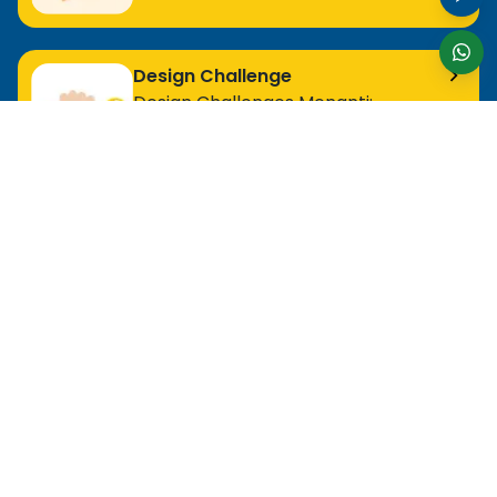
Design Challenge
Design Challenges Menanti:
Bergabunglah Sekarang!
Untuk Profesional Tingkat Awal
MOS Excel Expert
MOS Excel Associate
Semua Program Tingkat Awal
Untuk Analis
MOS Word Associate
Project Management Ready
Semua Program Analis