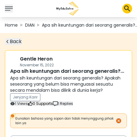
Home
DIAN
Apa sih keuntungan dari seorang generalis?..
Back
Solusi Perusahaan
Sertifikasi
Program
Gentle Heron
Tentang Kami
November 15, 2022
Apa sih keuntungan dari seorang generalis?...
Apa sih keuntungan dari seorang generalis? Apakah
seseorang yang belum bisa menguasai sesuatu
Shop
secara mendalam bisa dilirik di dunia kerja?
Jenjang Karir
1
Views
0
Supports
1
Replies
Keranjang Saya
Gunakan bahasa yang sopan dan tidak menyinggung pihak
Profil
lain ya