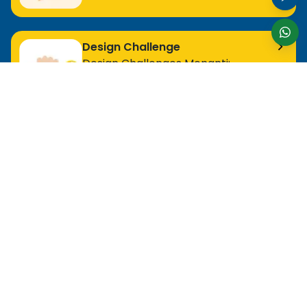
Design Challenge
Design Challenges Menanti:
Bergabunglah Sekarang!
Untuk Profesional Tingkat Awal
MOS Excel Expert
MOS Excel Associate
Semua Program Tingkat Awal
Untuk Analis
MOS Word Associate
Project Management Ready
Semua Program Analis