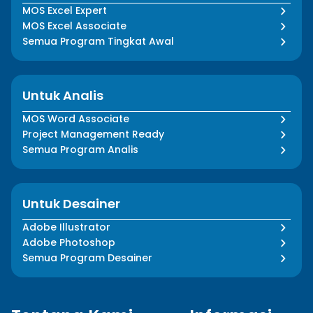
MOS Excel Expert
MOS Excel Associate
Semua Program Tingkat Awal
Untuk Analis
MOS Word Associate
Project Management Ready
Semua Program Analis
Untuk Desainer
Adobe Illustrator
Adobe Photoshop
Semua Program Desainer