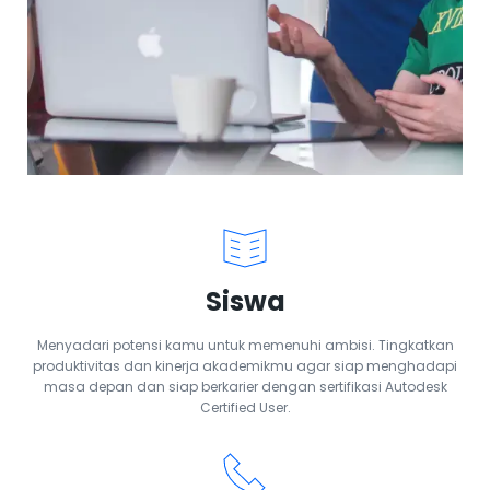
Siswa
Menyadari potensi kamu untuk memenuhi ambisi. Tingkatkan
produktivitas dan kinerja akademikmu agar siap menghadapi
masa depan dan siap berkarier dengan sertifikasi Autodesk
Certified User.