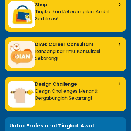
otomatis diberikan kepada kamu setelah lulus ujian
Shop
Sistem CertPREP akan membantu kamu
yang telah memenuhi syarat. Untuk mengklaim
Tingkatkan Keterampilan: Ambil
membiasakan diri dengan format ujian.
Badge, kamu perlu membuat profil di situs web
Sertifikasi!
Acclaim. Jika kamu tidak terdaftar di Acclaim
sebelum lulus ujian, kamu akan dikirimi email dari
Acclaim yang menjelaskan proses pendaftaran.
DIAN: Career Consultant
Jika sudah terdaftar, kamu akan dikirimi email yang
Rancang Karirmu: Konsultasi
memintamu untuk mengklaim Badge atau, jika
Sekarang!
profil kamu disetel untuk menerima Badge
tertentu secara otomatis, email yang memberi
tahu kamu bahwa Badge baru telah dikeluarkan
akan dikirim ke profil kamu.
Design Challenge
Design Challenges Menanti:
Bergabunglah Sekarang!
Untuk Profesional Tingkat Awal