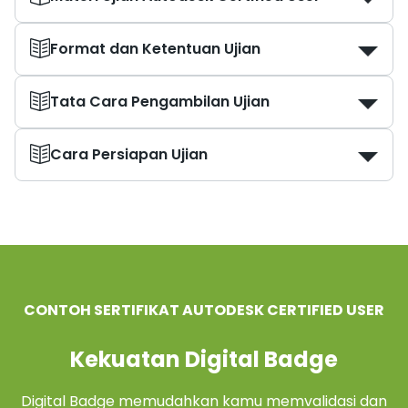
Selain menguji kemampuan teknis,
sertifikasi Autodesk juga menguji
Saat mengambil ujian sertifikasi Autodesk
Format dan Ketentuan Ujian
fundamental desain dan perencanaan
Certified User, materi yang diujikan akan
proyek untuk insinyur hingga desainer.
berbeda-beda sesuai produk sertifikasi.
Format dan ketentuan soal yang diujikan
Tata Cara Pengambilan Ujian
Kamu dapat melihat kisi-kisinya yang
2
Terpandang:
pada sertifikasi Autodesk Certified User
berada di bawah ini.
91% rekruiter menganggap sertifikasi
meliputi:
Mengambil ujian sertifikasi bukanlah hal
adalah faktor penentu hiring dan
Cara Persiapan Ujian
yang mudah, kami akan membantu agar
1
Ujian berdurasi 50 menit yang terdiri dari
membuat kamu 50% lebih mungkin untuk
mempermudah kamu mendapatkan
30-37 soal gabungan pilihan ganda
dilirik klien/rekruter
Platform pembelajaran berikut ini dapat
sertifikasi
hingga fill-in the blank
membantu kamu untuk mempersiapkan
3
Validasi:
hingga sukses ambil ujian sertifikasi
1
Uji kemampuanmu dahulu menggunakan
2
Ujian berbahasa inggris
Kreativitas ada di posisi 1 untuk skill yang
pre-test kami
1
dibutuhkan dalam dunia pekerjaan. Miliki
Belajar semakin mudah dan interaktif
3
Peserta dinyatakan lulus jika
sertifikat untuk dapat validasi dari
dengan adanya video pembelajaran yang
2
Beli produk sertifikasi sesuai
CONTOH SERTIFIKAT AUTODESK CERTIFIED USER
mendapatkan skor 700/1000Informasi
Autodesk!
kamu bisa nikmati melalui LearnKey
kebutuhanmu
lainnya dapat diakses pada ketentuan
ujian di bawah.
Kekuatan Digital Badge
2
Lakukan simulasi ujian dan dapatkan kisi-
3
Jadwalkan ujian sertifikasi
kisinya melalui CertPREP agar
4
Ikut ujian secara online
Digital Badge memudahkan kamu memvalidasi dan
memudahkanmu saat mengambil ujian