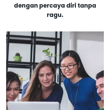
dengan percaya diri tanpa
ragu.