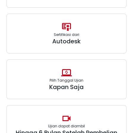
Sertifikasi dari
Autodesk
Pilih Tanggal Ujian
Kapan Saja
Ujian dapat diambil
Hingga 6 Bulan Setelah Pembelian