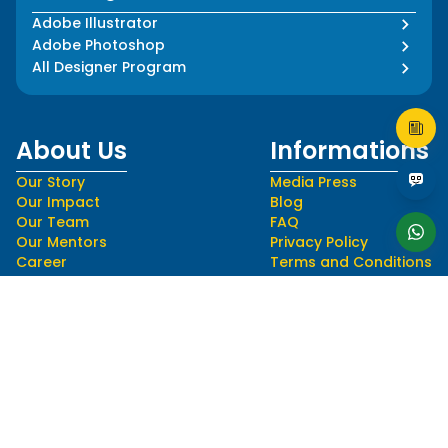
Adobe Illustrator
Adobe Photoshop
All Designer Program
About Us
Informations
Our Story
Media Press
Our Impact
Blog
Our Team
FAQ
Our Mentors
Privacy Policy
Career
Terms and Conditions
Follow Us
Language