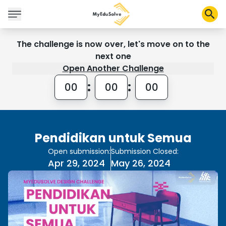
The challenge is now over, let's move on to the
next one
Open Another Challenge
Corporate Solutions
Certifications
:
:
00
00
00
Programs
About Us
Pendidikan untuk Semua
Shop
Open submission:
Submission Closed:
Apr 29, 2024
May 26, 2024
My Cart
Profile