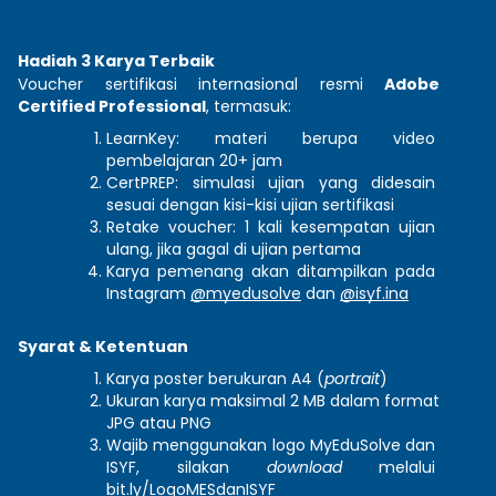
Hadiah 3 Karya Terbaik
Voucher sertifikasi internasional resmi 
Adobe 
Certified Professional
, termasuk:
LearnKey: materi berupa video 
pembelajaran 20+ jam
CertPREP: simulasi ujian yang didesain 
sesuai dengan kisi-kisi ujian sertifikasi
Retake voucher: 1 kali kesempatan ujian 
ulang, jika gagal di ujian pertama
Karya pemenang akan ditampilkan pada 
Instagram 
@myedusolve
 dan 
@isyf.ina
Syarat & Ketentuan
Karya poster berukuran A4 (
portrait
) 
Ukuran karya maksimal 2 MB dalam format 
JPG atau PNG
Wajib menggunakan logo MyEduSolve dan 
ISYF, silakan 
download
 melalui 
bit.ly/LogoMESdanISYF