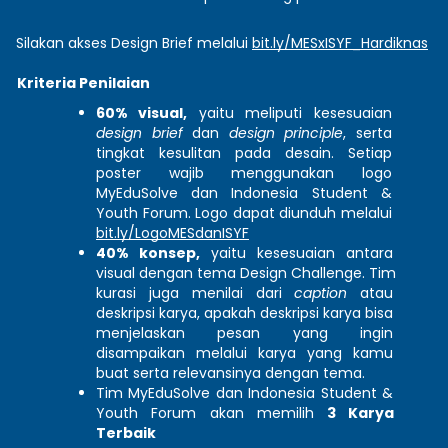
Silakan akses Design Brief melalui 
bit.ly/MESxISYF_Hardiknas
Kriteria Penilaian 
60% visual,
 yaitu meliputi kesesuaian 
design brief
 dan 
design principle
, serta 
tingkat kesulitan pada desain. Setiap 
poster wajib menggunakan logo 
MyEduSolve dan Indonesia Student & 
Youth Forum. Logo dapat diunduh melalui 
bit.ly/LogoMESdanISYF
40% konsep, 
yaitu kesesuaian antara 
visual dengan tema Design Challenge. Tim 
kurasi juga menilai dari 
caption 
atau 
deskripsi karya, apakah deskripsi karya bisa 
menjelaskan pesan yang ingin 
disampaikan melalui karya yang kamu 
buat serta relevansinya dengan tema.
Tim MyEduSolve dan Indonesia Student & 
Youth Forum akan memilih 
3 Karya 
Terbaik 