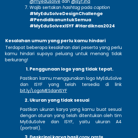
@myedusolve
 dan 
@isyf.ina
Wajib sertakan 
hashtag 
pada 
caption
#MyEduSolveDesignChallenge 
#PendidikanuntukSemua 
#MyEduSolvexISYF #Hardiknas2024
Kesalahan umum yang perlu kamu hindari 
Terdapat beberapa kesalahan dari peserta yang perlu 
kamu hindari supaya peluang untuk menang tidak 
berkurang! 
Penggunaan logo yang tidak tepat. 
Pastikan kamu menggunakan logo MyEduSolve 
dan ISYF yang telah tersedia di link 
bit.ly/LogoMESdanISYF
Ukuran yang tidak sesuai 
Pastikan ukuran karya yang kamu buat sesuai 
dengan aturan yang telah ditentukan oleh tim 
MyEduSolve dan ISYF, yaitu ukuran A4 
(portrait).
Deskripsi karya hasil 
copy paste 