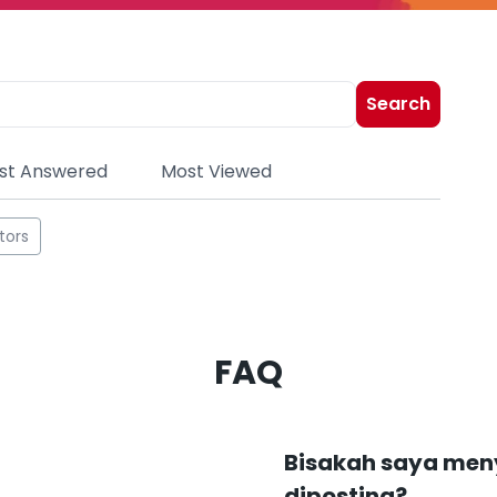
Search
st Answered
Most Viewed
tors
FAQ
Bisakah saya men
diposting?