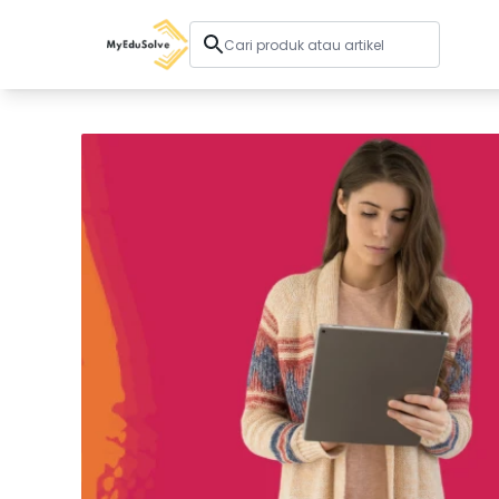
Solusi Perusahaan
Sertifikasi
Program
Tentang Kami
Shop
Keranjang Saya
Profil