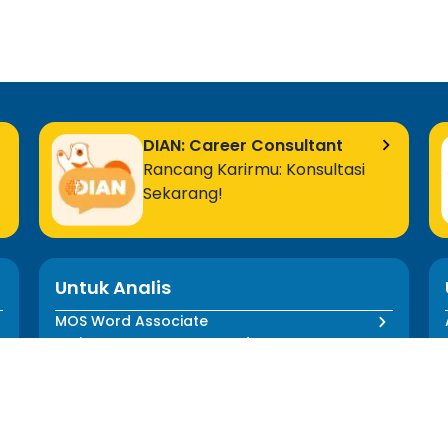
DIAN: Career Consultant
Rancang Karirmu: Konsultasi
Sekarang!
Untuk Analis
MOS Word Associate
Project Management Ready
Semua Program Analis