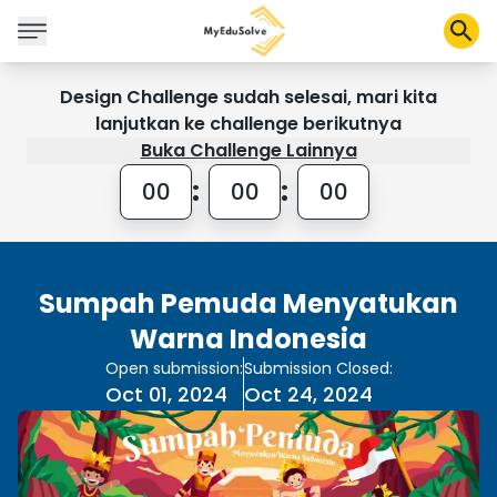
Design Challenge sudah selesai, mari kita
lanjutkan ke challenge berikutnya
Buka Challenge Lainnya
Solusi Perusahaan
Sertifikasi
:
:
00
00
00
Program
Tentang Kami
Sumpah Pemuda Menyatukan
Shop
Warna Indonesia
Open submission:
Submission Closed:
Oct 01, 2024
Oct 24, 2024
Keranjang Saya
Profil