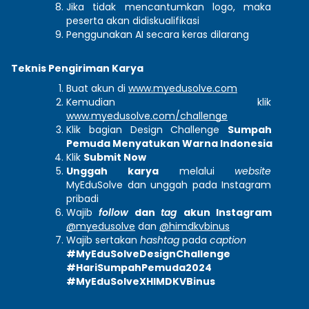
Jika tidak mencantumkan logo, maka 
peserta akan didiskualifikasi
Penggunakan AI secara keras dilarang
Teknis Pengiriman Karya
Buat akun di
www.myedusolve.com
Kemudian klik
www.myedusolve.com/challenge
Klik bagian Design Challenge 
Sumpah 
Pemuda Menyatukan Warna Indonesia
Klik 
Submit Now
Unggah karya
 melalui 
website 
MyEduSolve dan unggah pada Instagram 
pribadi 
Wajib 
follow
 dan 
tag
akun Instagram 
@myedusolve
 dan 
@himdkvbinus
Wajib sertakan 
hashtag 
pada 
caption
#MyEduSolveDesignChallenge 
#HariSumpahPemuda2024 
#MyEduSolveXHIMDKVBinus