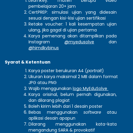
LearnKey: materi berupa video 
pembelajaran 20+ jam
CertPREP: simulasi ujian yang didesain 
sesuai dengan kisi-kisi ujian sertifikasi
Retake voucher: 1 kali kesempatan ujian 
ulang, jika gagal di ujian pertama
Karya pemenang akan ditampilkan pada 
Instagram 
@myedusolve
 dan 
@himdkvbinus
Syarat & Ketentuan
Karya poster berukuran A4 (
portrait
) 
Ukuran karya maksimal 2 MB dalam format 
JPG atau PNG
Wajib menggunakan 
logo MyEduSolve 
Karya orisinal, belum pernah digunakan, 
dan dilarang plagiat 
Boleh kirim lebih dari 1 desain poster
Bebas menggunakan 
software
 atau 
aplikasi desain apapun 
Dilarang menggunakan kata-kata 
mengandung SARA & provokatif